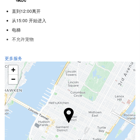
直到12:00离开
从15:00 开始进入
电梯
不允许宠物
食品与饮品
更多服务
单点餐厅
+
酒巴
−
内部咖啡店
接待服务
24小时前台
行李寄存
互联网