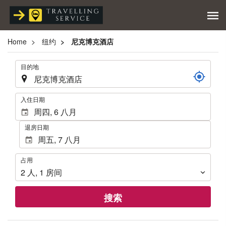
Home
纽约
尼克博克酒店
.
目的地
.
入住日期
退房日期
占
占用
用
2
人
,
1
房间
搜索