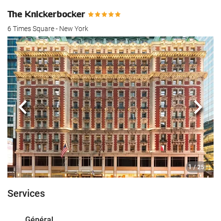
The Knickerbocker
6 Times Square - New York
Précédent
Suiva
1
/ 25
Services
Général