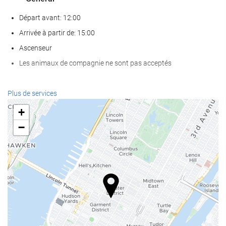
Départ avant: 12:00
Arrivée à partir de: 15:00
Ascenseur
Les animaux de compagnie ne sont pas acceptés
Nourriture et boissons
Plus de services
Restaurant à la carte
+
Bar
−
Café sur place
Services de réception
Réception ouverte 24h/24
Bagagerie
Internet