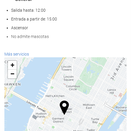
Salida hasta: 12:00
Entrada a partir de: 15:00
Ascensor
No admite mascotas
Comida y bebida
Más servicios
Restaurante a la carta
+
Bar
−
Cafetera en zonas comunes
Servicios de recepción
Recepción 24 horas
Guardaequipaje
Acceso a Internet