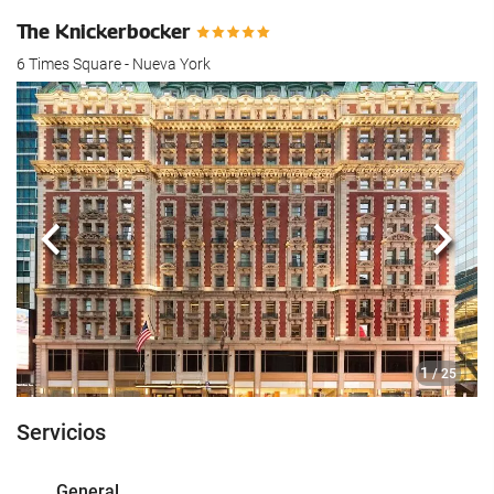
The Knickerbocker
6 Times Square - Nueva York
Anterior
Sigui
1
/ 25
Servicios
General