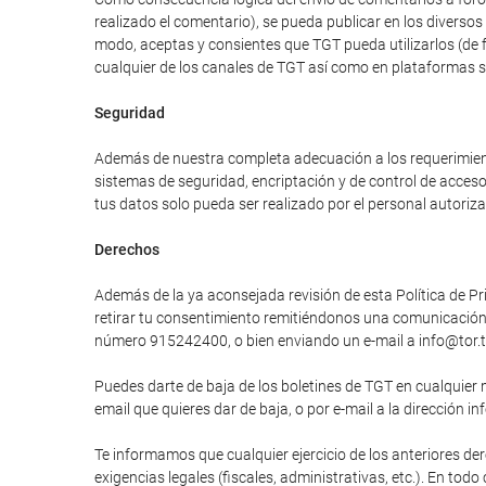
realizado el comentario), se pueda publicar en los divers
modo, aceptas y consientes que TGT pueda utilizarlos (de 
cualquier de los canales de TGT así como en plataformas 
Seguridad
Además de nuestra completa adecuación a los requerimiento
sistemas de seguridad, encriptación y de control de acces
tus datos solo pueda ser realizado por el personal autori
Derechos
Además de la ya aconsejada revisión de esta Política de Pri
retirar tu consentimiento remitiéndonos una comunicación e
número 915242400, o bien enviando un e-mail a info@tor.t
Puedes darte de baja de los boletines de TGT en cualquier 
email que quieres dar de baja, o por e-mail a la dirección in
Te informamos que cualquier ejercicio de los anteriores der
exigencias legales (fiscales, administrativas, etc.). En tod