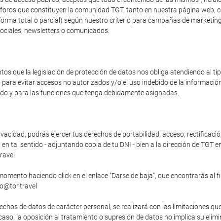
os foros que constituyen la comunidad TGT, tanto en nuestra página web, 
forma total o parcial) según nuestro criterio para campañas de marketing
sociales, newsletters o comunicados.
s que la legislación de protección de datos nos obliga atendiendo al t
o para evitar accesos no autorizados y/o el uso indebido de la informaci
zado y para las funciones que tenga debidamente asignadas.
vacidad, podrás ejercer tus derechos de portabilidad, acceso, rectificació
n tal sentido - adjuntando copia de tu DNI - bien a la dirección de TGT en
ravel
momento haciendo click en el enlace "Darse de baja", que encontrarás al f
fo@tor.travel
echos de datos de carácter personal, se realizará con las limitaciones qu
o caso, la oposición al tratamiento o supresión de datos no implica su elim