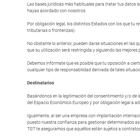
Las bases jurídicas más habituales para tratar tus datos so
hayas acordado con nosotros.
Por obligación legal, los distintos Estados con los que tu 
tributarias o fronterizas).
No obstante lo anterior, pueden darse situaciones en las qu
que su utilización será restringida y siguiendo las mejores 
Debemos infórmate que es posible que tu oposición a cierto
cualquier tipo de responsabilidad derivada de tales situaci
Destinatarios
Basándonos en la legitimación del consentimiento y/o de la
del Espacio Económico Europeo y por obligación legal a ad
Igualmente, al ser una empresa con implantación internac
puesto nuestra confianza para gestionar determinados asunt
TGT te aseguramos que aquéllos están sujetos a contratos 