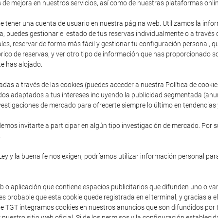
s de mejora en nuestros servicios, así como de nuestras plataformas onlin
de tener una cuenta de usuario en nuestra página web. Utilizamos la inform
, puedes gestionar el estado de tus reservas individualmente o a través
es, reservar de forma más fácil y gestionar tu configuración personal, que 
ico de reservas, y ver otro tipo de información que has proporcionado so
e has alojado.
adas a través de las cookies (puedes acceder a nuestra Política de cooki
dos adaptados a tus intereses incluyendo la publicidad segmentada (anu
vestigaciones de mercado para ofrecerte siempre lo último en tendencias y
mos invitarte a participar en algún tipo investigación de mercado. Por s
.
Ley y la buena fe nos exigen, podríamos utilizar información personal para
b o aplicación que contiene espacios publicitarios que difunden uno o va
s probable que esta cookie quede registrada en el terminal, y gracias a e
sde TGT integramos cookies en nuestros anuncios que son difundidos por t
 nuestro sitio web oficial. Si de los permisos y la configuración establec