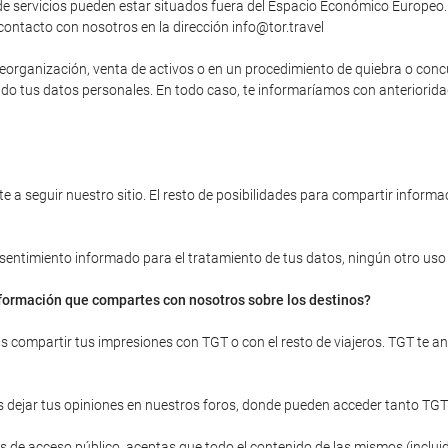
 servicios pueden estar situados fuera del Espacio Económico Europeo. 
contacto con nosotros en la dirección info@tor.travel
, reorganización, venta de activos o en un procedimiento de quiebra o con
yendo tus datos personales. En todo caso, te informaríamos con anteriori
 a seguir nuestro sitio. El resto de posibilidades para compartir informac
onsentimiento informado para el tratamiento de tus datos, ningún otro uso d
información que compartes con nosotros sobre los destinos?
ras compartir tus impresiones con TGT o con el resto de viajeros. TGT te 
 dejar tus opiniones en nuestros foros, donde pueden acceder tanto TGT
 de acceso público, aceptas que todo el contenido de las mismos (incluid