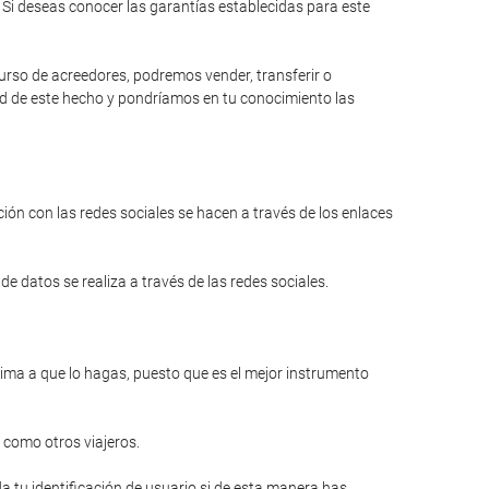
Si deseas conocer las garantías establecidas para este
curso de acreedores, podremos vender, transferir o
dad de este hecho y pondríamos en tu conocimiento las
ión con las redes sociales se hacen a través de los enlaces
e datos se realiza a través de las redes sociales.
anima a que lo hagas, puesto que es el mejor instrumento
 como otros viajeros.
a tu identificación de usuario si de esta manera has