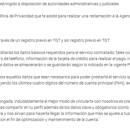
tringido a disposición de autoridades administrativas y judiciales.
ítica de Privacidad que te asiste para realizar una reclamación a la Age
ravés de un registro previo en TGT y sin registro previo en TGT.
cilitarás los datos básicos requeridos para el servicio contratado, tales c
de teléfono, información de la tarjeta de crédito para realizar el pago,
stos datos se almacenarán o se guardarán según lo indicado en la vigente P
 aquellos datos que sean necesarios para poder prestarte el servicio que
endo los últimos cuatro dígitos del número de cuenta principal (PAN), e
olongada, indudablemente el mejor modo de vincularte con nosotros es cre
as compartir en tu perfil además de los datos clave u obligatorios (como
va y nos sirvan para hacerte llegar la información que más se ajuste a 
con el fin de optimización y mantenimiento de la cuenta."