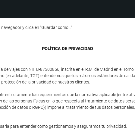
 navegador y clica en "Guardar como..."
POLÍ­TICA DE PRIVACIDAD
e viajes con NIF B-87500856, inscrita en el R.M. de Madrid en el Tomo 3
adrid (en adelante, TGT) entendemos que los máximos estándares de calid
protección de la privacidad de nuestros clientes.
plir estrictamente los requerimientos que la normativa aplicable (entre 
ón de las personas físicas en lo que respecta al tratamiento de datos person
ción de datos o RGPD)) impone al tratamiento de tus datos personales, si
esaria para entender cómo gestionamos y aseguramos tu privacidad.