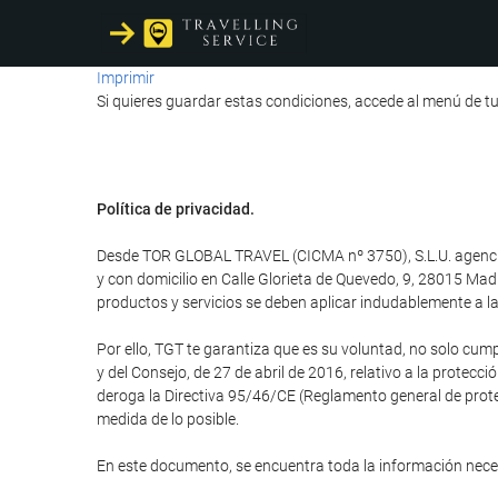
Imprimir
Si quieres guardar estas condiciones, accede al menú de tu
Política de privacidad.
Desde TOR GLOBAL TRAVEL (CICMA nº 3750), S.L.U. agencia d
y con domicilio en Calle Glorieta de Quevedo, 9, 28015 M
productos y servicios se deben aplicar indudablemente a la 
Por ello, TGT te garantiza que es su voluntad, no solo cum
y del Consejo, de 27 de abril de 2016, relativo a la protecci
deroga la Directiva 95/46/CE (Reglamento general de protec
medida de lo posible.
En este documento, se encuentra toda la información nec