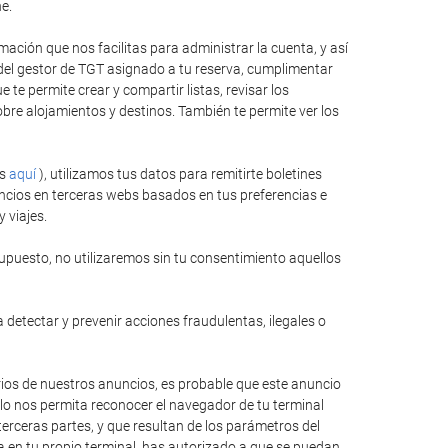
e.
ación que nos facilitas para administrar la cuenta, y así
 del gestor de TGT asignado a tu reserva, cumplimentar
te permite crear y compartir listas, revisar los
bre alojamientos y destinos. También te permite ver los
es
aquí
), utilizamos tus datos para remitirte boletines
ncios en terceras webs basados en tus preferencias e
 viajes.
upuesto, no utilizaremos sin tu consentimiento aquellos
 detectar y prevenir acciones fraudulentas, ilegales o
rios de nuestros anuncios, es probable que este anuncio
llo nos permita reconocer el navegador de tu terminal
erceras partes, y que resultan de los parámetros del
ida en tu propio terminal, has autorizado a que se puedan