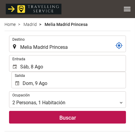
Home
Madrid
Melia Madrid Princesa
Introduzca
Destino
el
lugar
de
Introduzca
Entrada
destino
las
en
fechas
Salida
el
de
que
inicio
realizar
y
Ocupación
la
Ocupación
fin
búsqueda
para
2
Personas
,
1
Habitación
de
realizar
su
la
Buscar
alojamiento..
búsqueda
de
su