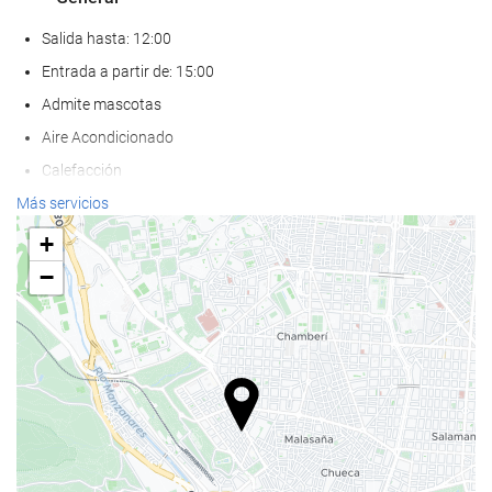
Salida hasta: 12:00
Entrada a partir de: 15:00
Admite mascotas
Aire Acondicionado
Calefacción
Ascensor
Más servicios
Adaptado para personas con movilidad reducida
+
Habitaciones No fumadores
−
Hotel no fumadores
Habitaciones insonorizadas
Comida y bebida
Restaurante
Restaurante a la carta