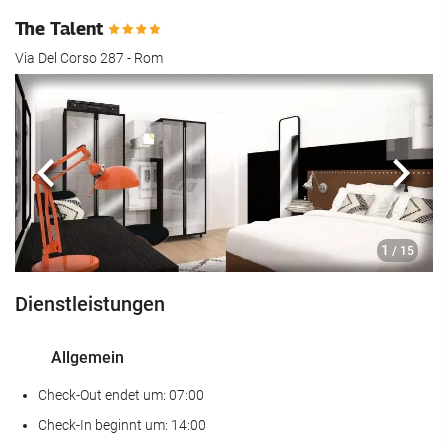
The Talent
Via Del Corso 287 - Rom
Zurück
Näch
1
/ 15
Dienstleistungen
Allgemein
Check-Out endet um: 07:00
Check-In beginnt um: 14:00