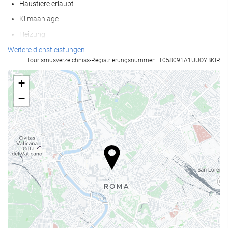
Haustiere erlaubt
Klimaanlage
Heizung
Fahrstuhl
Weitere dienstleistungen
Tourismusverzeichniss-Registrierungsnummer: IT058091A1UUOYBKIR
Zugang für Personen mit eingeschränkter Mobilität
Nichtraucher-Räume
+
Nichtraucherunterkunft (Alle öffentlichen und privaten Bereiche
−
sind Nichtraucherzonen)
Allergikerfreundliche Zimmer verfügbar
Schallisolierte Zimmer
Empfangsdienste
24-Stunden-Rezeption
Gepäckaufbewahrung
Safe
Express-Check-in/-out