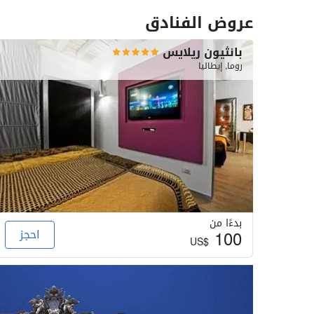
عروض الفنادق
بانثيون ريلايس
روما, إيطاليا
بدءًا من
100
احجز
US$