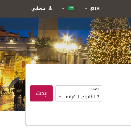
US$
حسابي
الإقامة
الإقامة
بحث
2
الأفراد
,
1
غرفة