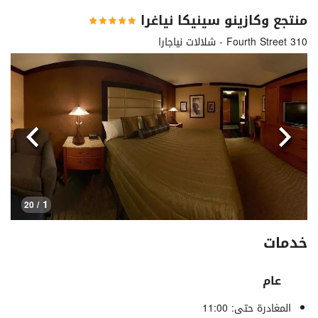
منتجع وكازينو سينيكا نياغرا
310 Fourth Street - شلالات نياجارا
السابق
التالي
1
/ 20
خدمات
عام
المغادرة حتى: 11:00