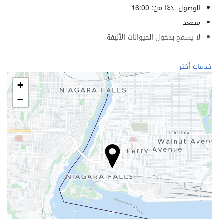
الوصول بدءًا من: 16:00
مصعد
لا يسمح بدخول الحيوانات الأليفة
الرفاهية
خدمات أكثر
منتجع صحي (Spa)
+
ساونا
−
صالة ألعاب رياضية
خدمات الاستقبال
مكتب استقبال على مدار 24 ساعة
تخزين الأمتعة
الطعام والمشروبات
مطعم (حسب الطلب)